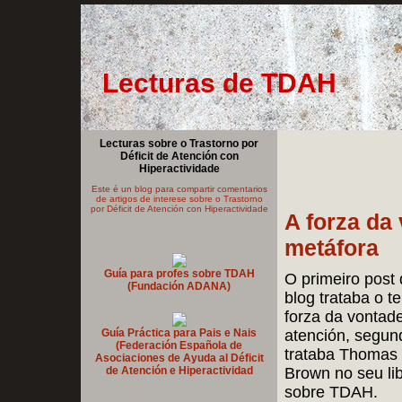
Lecturas de TDAH
Lecturas sobre o Trastorno por
Déficit de Atención con
Hiperactividade
Este é un blog para compartir comentarios
de artigos de interese sobre o Trastorno
por Déficit de Atención con Hiperactividade
A forza da
metáfora
Guía para profes sobre TDAH
O primeiro post
(Fundación ADANA)
blog trataba o t
forza da vontad
Guía Práctica para Pais e Nais
atención, segun
(Federación Española de
trataba Thomas 
Asociaciones de Ayuda al Déficit
de Atención e Hiperactividad
Brown no seu li
sobre TDAH.