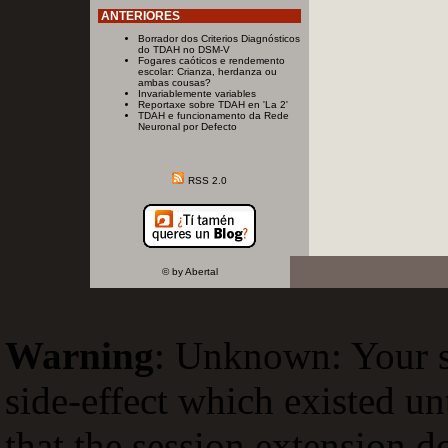
ANTERIORES
Borrador dos Criterios Diagnósticos
do TDAH no DSM-V
Fogares caóticos e rendemento
escolar: Crianza, herdanza ou
ambas cousas?
Invariablemente variables
Reportaxe sobre TDAH en 'La 2'
TDAH e funcionamento da Rede
Neuronal por Defecto
RSS 2.0
© by Abertal
Warning
: Unknown: Your sc
side-effect which existed un
that the session extension d