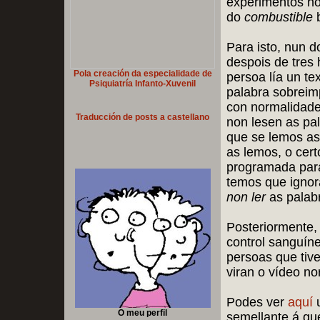
experimentos no
do
combustible
b
Para isto, nun 
despois de tres
Pola creación da especialidade de
persoa lía un te
Psiquiatría Infanto-Xuvenil
palabra sobreimp
con normalidade
Traducción de posts a castellano
non lesen as pa
que se lemos a
as lemos, o cert
programada para
temos que ignora
non ler
as palab
Posteriormente, 
control sanguín
persoas que tive
viran o vídeo n
Podes ver
aquí
O meu perfil
semellante á que