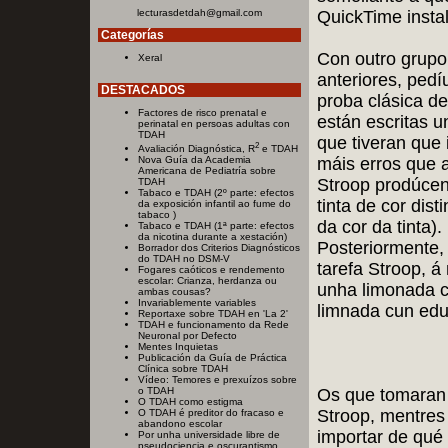
lecturasdetdah@gmail.com
QuickTime insta
Categorías
Con outro grupo
Xeral
anteriores, pedí
DESTACADOS
proba clásica de
Factores de risco prenatal e
están escritas 
perinatal en persoas adultas con
TDAH
que tiveran que 
2
Avaliación Diagnóstica, R
e TDAH
máis erros que a
Nova Guía da Academia
Americana de Pediatría sobre
Stroop prodúcen
TDAH
Tabaco e TDAH (2º parte: efectos
tinta de cor dist
da exposición infantil ao fume do
tabaco )
da cor da tinta).
Tabaco e TDAH (1ª parte: efectos
da nicotina durante a xestación)
Posteriormente,
Borrador dos Criterios Diagnósticos
do TDAH no DSM-V
tarefa Stroop, á
Fogares caóticos e rendemento
escolar: Crianza, herdanza ou
unha limonada c
ambas cousas?
Invariablemente variables
limnada cun edu
Reportaxe sobre TDAH en 'La 2'
TDAH e funcionamento da Rede
Neuronal por Defecto
Mentes Inquietas
Publicación da Guía de Práctica
Clínica sobre TDAH
Vídeo: Temores e prexuízos sobre
Os que tomaran 
o TDAH
O TDAH como estigma
Stroop, mentres
O TDAH é preditor do fracaso e
abandono escolar
importar de qué 
Por unha universidade libre de
pseudociencia e oscurantismo