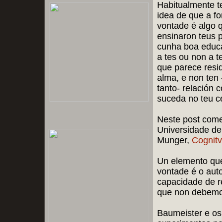
Habitualmente t
idea de que a fo
vontade é algo 
ensinaron teus 
cunha boa educ
a tes ou non a t
que parece resid
alma, e non ten 
tanto- relación 
suceda no teu c
Neste post come
Universidade de 
Munger,
Cognitv
Un elemento qu
vontade é o autoc
capacidade de r
que non debemo
Baumeister e os