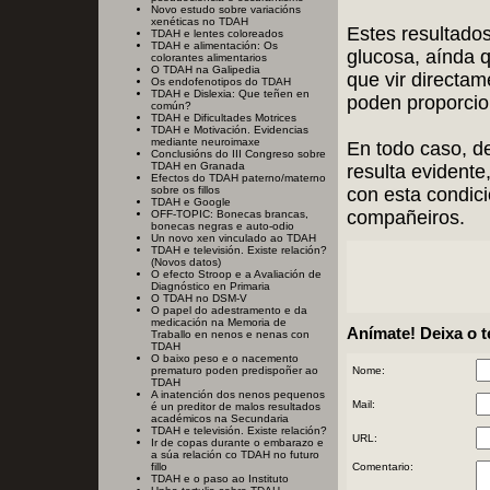
Novo estudo sobre variacións
xenéticas no TDAH
Estes resultados
TDAH e lentes coloreados
TDAH e alimentación: Os
glucosa, aínda 
colorantes alimentarios
O TDAH na Galipedia
que vir directam
Os endofenotipos do TDAH
TDAH e Dislexia: Que teñen en
poden proporcio
común?
TDAH e Dificultades Motrices
TDAH e Motivación. Evidencias
mediante neuroimaxe
En todo caso, d
Conclusións do III Congreso sobre
TDAH en Granada
resulta evident
Efectos do TDAH paterno/materno
con esta condic
sobre os fillos
TDAH e Google
compañeiros.
OFF-TOPIC: Bonecas brancas,
bonecas negras e auto-odio
Un novo xen vinculado ao TDAH
TDAH e televisión. Existe relación?
(Novos datos)
O efecto Stroop e a Avaliación de
Diagnóstico en Primaria
O TDAH no DSM-V
O papel do adestramento e da
medicación na Memoria de
Anímate! Deixa o 
Traballo en nenos e nenas con
TDAH
O baixo peso e o nacemento
Nome:
prematuro poden predispoñer ao
TDAH
A inatención dos nenos pequenos
Mail:
é un preditor de malos resultados
académicos na Secundaria
TDAH e televisión. Existe relación?
URL:
Ir de copas durante o embarazo e
a súa relación co TDAH no futuro
Comentario:
fillo
TDAH e o paso ao Instituto