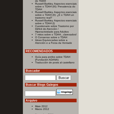
do TDAH
Russell Barkley. Aspectos esenciais
sobre o TDAH (III): Prevalencia do
TDAH
Russell Barkley. Aspectos esenciais
sobre o TDAH (II): ¿É o TDAH un
trastorno real?
Russell Barkley. Aspectos esenciais
sobre o TDAH (I)
Cuestionario sobre Trastorno por
Déficit de Atención /
Hiperactividade para Adultos
7 mitos sobre o TDAH...clarexados!
O Consenso sobre o TDAH
Ideas Equivocadas sobre a
Atención e a Forza da Vontade
RECOMENDADOS
Guía para profes sobre TDAH
(Fundación ADANA)
Traducción de posts al castellano
Buscador
Buscar Blogs Galegos
Arquivo
Maio 2012
Marzo 2012