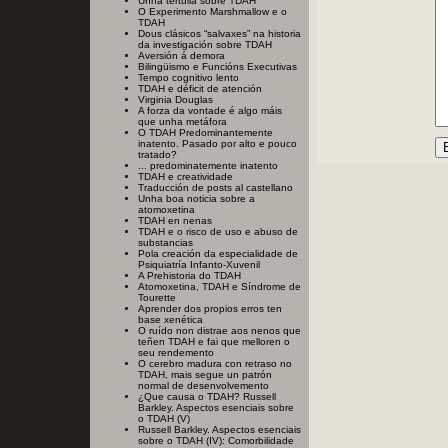
Unha tertulia sobre TDAH
O Experimento Marshmallow e o
TDAH
Dous clásicos “salvaxes” na historia
da investigación sobre TDAH
Aversión á demora
Bilingüismo e Funcións Executivas
Tempo cognitivo lento
TDAH e déficit de atención
Virginia Douglas
A forza da vontade é algo máis
que unha metáfora
O TDAH Predominantemente
inatento. Pasado por alto e pouco
tratado?
... predominatemente inatento
TDAH e creatividade
Traducción de posts al castellano
Unha boa noticia sobre a
atomoxetina
TDAH en nenas
TDAH e o risco de uso e abuso de
substancias
Pola creación da especialidade de
Psiquiatría Infanto-Xuvenil
A Prehistoria do TDAH
Atomoxetina, TDAH e Síndrome de
Tourette
Aprender dos propios erros ten
base xenética
O ruído non distrae aos nenos que
teñen TDAH e fai que melloren o
seu rendemento
O cerebro madura con retraso no
TDAH, mais segue un patrón
normal de desenvolvemento
¿Que causa o TDAH? Russell
Barkley. Aspectos esenciais sobre
o TDAH (V)
Russell Barkley. Aspectos esenciais
sobre o TDAH (IV): Comorbilidade