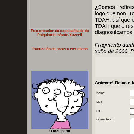
¿Somos [ refíre
logo que non. T
TDAH, así que e
TDAH que o rest
Pola creación da especialidade de
diagnosticamos 
Psiquiatría Infanto-Xuvenil
Fragmento dunha
Traducción de posts a castellano
xuño de 2000. Po
Anímate! Deixa o 
Nome:
Mail:
URL:
Comentario:
O meu perfil