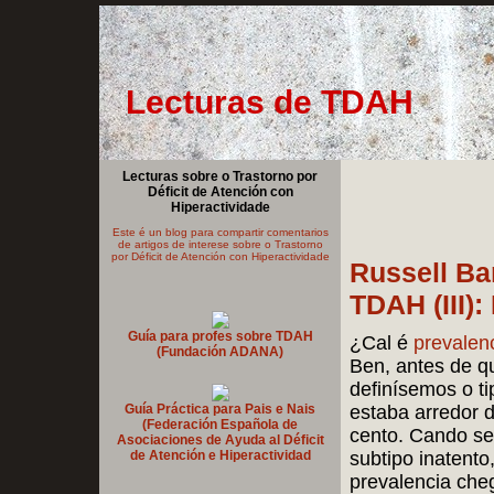
Lecturas de TDAH
Lecturas sobre o Trastorno por
Déficit de Atención con
Hiperactividade
Este é un blog para compartir comentarios
de artigos de interese sobre o Trastorno
por Déficit de Atención con Hiperactividade
Russell Ba
TDAH (III)
Guía para profes sobre TDAH
¿Cal é
prevalen
(Fundación ADANA)
Ben, antes de q
definísemos o ti
Guía Práctica para Pais e Nais
estaba arredor d
(Federación Española de
cento. Cando se 
Asociaciones de Ayuda al Déficit
de Atención e Hiperactividad
subtipo inatento
prevalencia che