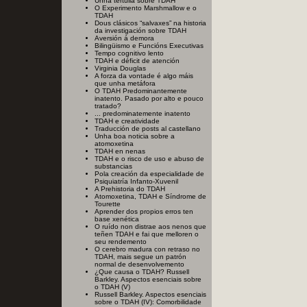
Unha tertulia sobre TDAH
O Experimento Marshmallow e o
TDAH
Dous clásicos “salvaxes” na historia
da investigación sobre TDAH
Aversión á demora
Bilingüismo e Funcións Executivas
Tempo cognitivo lento
TDAH e déficit de atención
Virginia Douglas
A forza da vontade é algo máis
que unha metáfora
O TDAH Predominantemente
inatento. Pasado por alto e pouco
tratado?
... predominatemente inatento
TDAH e creatividade
Traducción de posts al castellano
Unha boa noticia sobre a
atomoxetina
TDAH en nenas
TDAH e o risco de uso e abuso de
substancias
Pola creación da especialidade de
Psiquiatría Infanto-Xuvenil
A Prehistoria do TDAH
Atomoxetina, TDAH e Síndrome de
Tourette
Aprender dos propios erros ten
base xenética
O ruído non distrae aos nenos que
teñen TDAH e fai que melloren o
seu rendemento
O cerebro madura con retraso no
TDAH, mais segue un patrón
normal de desenvolvemento
¿Que causa o TDAH? Russell
Barkley. Aspectos esenciais sobre
o TDAH (V)
Russell Barkley. Aspectos esenciais
sobre o TDAH (IV): Comorbilidade