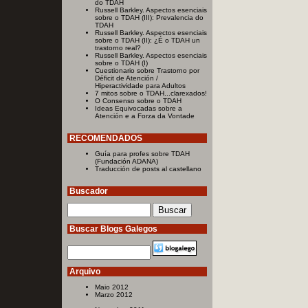
do TDAH
Russell Barkley. Aspectos esenciais
sobre o TDAH (III): Prevalencia do
TDAH
Russell Barkley. Aspectos esenciais
sobre o TDAH (II): ¿É o TDAH un
trastorno real?
Russell Barkley. Aspectos esenciais
sobre o TDAH (I)
Cuestionario sobre Trastorno por
Déficit de Atención /
Hiperactividade para Adultos
7 mitos sobre o TDAH...clarexados!
O Consenso sobre o TDAH
Ideas Equivocadas sobre a
Atención e a Forza da Vontade
RECOMENDADOS
Guía para profes sobre TDAH
(Fundación ADANA)
Traducción de posts al castellano
Buscador
Buscar Blogs Galegos
Arquivo
Maio 2012
Marzo 2012