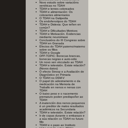
Novo estudo sobre variacións
xenéticas no TDAH
TDAH e lentes coloreados
TDAH e alimentación: Os
colorantes alimentarios
O TDAH na Galipedia
Os endofenotipos do TDAH
TDAH e Dislexia: Que teñen en
común?
TDAH e Dificultades Motrices
TDAH e Motivación. Evidencias
mediante neuroimaxe
Conclusións do III Congreso sobre
TDAH en Granada
Efectos do TDAH paterno/materno
sobre os fillos
TDAH e Google
OFF-TOPIC: Bonecas brancas,
bonecas negras e auto-odio
Un novo xen vinculado ao TDAH
TDAH e televisión. Existe relación?
(Novos datos)
O efecto Stroop e a Avaliación de
Diagnóstico en Primaria
O TDAH no DSM-V
O papel do adestramento e da
medicación na Memoria de
Traballo en nenos e nenas con
TDAH
O baixo peso e o nacemento
prematuro poden predispoñer ao
TDAH
A inatención dos nenos pequenos
é un preditor de malos resultados
académicos na Secundaria
TDAH e televisión. Existe relación?
Ir de copas durante o embarazo e
a súa relación co TDAH no futuro
fillo
TDAH e o paso ao Instituto