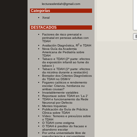
lecturasdetdah@gmail.com
Categorías
Xeral
DESTACADOS
Factores de risco prenatal e
perinatal en persoas adultas con
TDAH
2
Avaliación Diagnóstica, R
e TDAH
Nova Guía da Academia
Americana de Pediatría sobre
TDAH
Tabaco e TDAH (2º parte: efectos
da exposición infantil ao fume do
tabaco )
Tabaco e TDAH (1ª parte: efectos
da nicotina durante a xestación)
Borrador dos Criterios Diagnósticos
do TDAH no DSM-V
Fogares caóticos e rendemento
escolar: Crianza, herdanza ou
ambas cousas?
Invariablemente variables
Reportaxe sobre TDAH en 'La 2'
TDAH e funcionamento da Rede
Neuronal por Defecto
Mentes Inquietas
Publicación da Guía de Práctica
Clínica sobre TDAH
Vídeo: Temores e prexuízos sobre
o TDAH
O TDAH como estigma
O TDAH é preditor do fracaso e
abandono escolar
Por unha universidade libre de
pseudociencia e oscurantismo