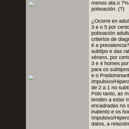
menos ata o 7%
poboación. (?)
¿Ocorre en adul
3 e o 5 por cent
poboación adult
criterios de dia
é a prevalencia
subtipo e das ra
xénero, por cert
3 e 4 homes por
para os subtip
e o Predominan
Impulsivo/Hipera
de 2 a 1 no subt
Polo tanto, as m
tenden a estar 
encadradas no s
inatento e os h
Impulsivo/Hiper
datos, a relación