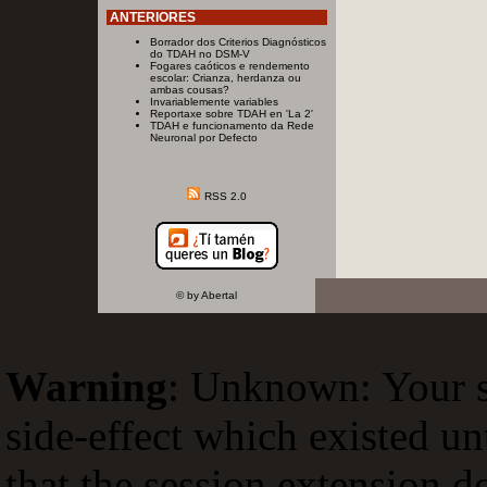
ANTERIORES
Borrador dos Criterios Diagnósticos
do TDAH no DSM-V
Fogares caóticos e rendemento
escolar: Crianza, herdanza ou
ambas cousas?
Invariablemente variables
Reportaxe sobre TDAH en 'La 2'
TDAH e funcionamento da Rede
Neuronal por Defecto
RSS 2.0
© by Abertal
Warning
: Unknown: Your sc
side-effect which existed un
that the session extension d