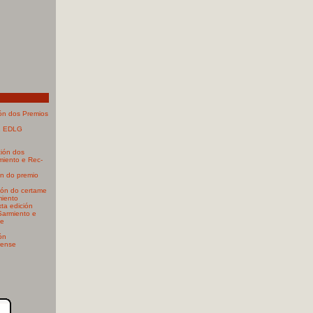
ión dos Premios
21 EDLG
ión dos
miento e Rec-
ón do premio
ión do certame
rmiento
xta edición
Sarmiento e
de
ón
rense