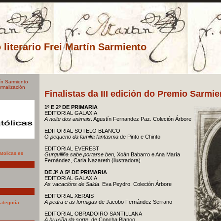
literario Frei Martín Sarmiento
tín Sarmiento
rmalización
Finalistas da III edición do Premio Sarmie
.
1º E 2º DE PRIMARIA
EDITORIAL GALAXIA
A noite dos animais
. Agustín Fernandez Paz. Coleción Árbore
EDITORIAL SOTELO BLANCO
O
pequeno da familia fantasma
de Pinto e Chinto
EDITORIAL EVEREST
tolicas.es
Gurgulliña sabe portarse ben
, Xoán Babarro e Ana María
Fernández, Carla Nazareth (ilustradora)
DE 3º A 5º DE PRIMARIA
EDITORIAL GALAXIA
As vacacións de Saida
. Eva Peydro. Coleción Árbore
EDITORIAL XERAIS
A pedra e as formigas
de Jacobo Fernández Serrano
categoría
EDITORIAL OBRADOIRO SANTILLANA
A bruxiña da sorte
, de Concha Blanco