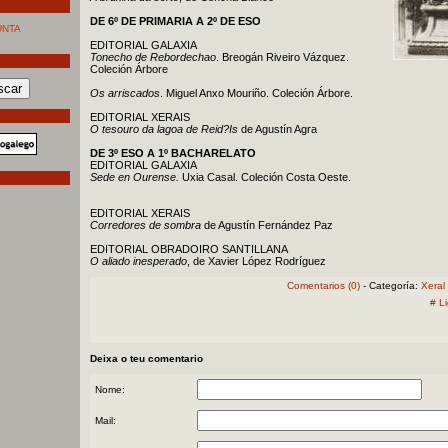
DE 6º DE PRIMARIA A 2º DE ESO
UNTA
EDITORIAL GALAXIA
Tonecho de Rebordechao
. Breogán Riveiro Vázquez.
Coleción Árbore
Os arriscados
. Miguel Anxo Mouriño. Coleción Árbore.
EDITORIAL XERAIS
O tesouro da lagoa de Reid?Is
de Agustín Agra
DE 3º ESO A 1º BACHARELATO
EDITORIAL GALAXIA
Sede en Ourense.
Uxia Casal. Coleción Costa Oeste.
EDITORIAL XERAIS
Corredores de sombra
de Agustín Fernández Paz
EDITORIAL OBRADOIRO SANTILLANA
O aliado inesperado
, de Xavier López Rodríguez
Comentarios (0)
- Categoría:
Xeral
# L
Deixa o teu comentario
Nome:
Mail: