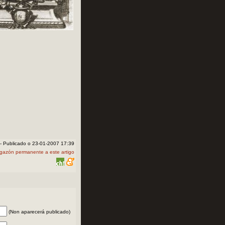
- Publicado o 23-01-2007 17:39
igazón permanente a este artigo
(Non aparecerá publicado)