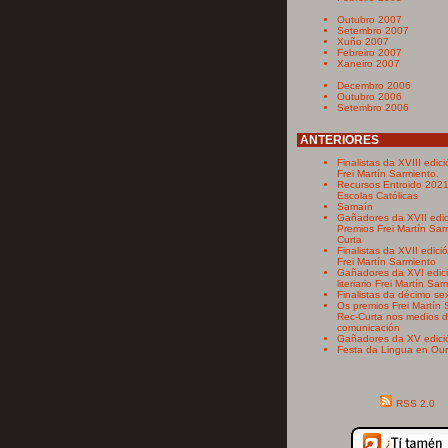
Outubro 2007
Setembro 2007
Xuño 2007
Febreiro 2007
Xaneiro 2007
Decembro 2006
Outubro 2006
Setembro 2006
ANTERIORES
Finalistas da XVIII edic
Frei Martín Sarmiento.
Recursos Entroido 20
Escolas Católicas
Samaín
Gañadores da XVII edic
Premios Frei Martín Sar
Curta
Finalistas da XVII edici
Frei Martín Sarmiento
Gañadores da XVI edic
literiario Frei Martín Sa
Finalistas da décimo se
Os premios Frei Martín 
Rec-Curta nos medios 
comunicación
Gañadores da XV edici
Festa da Lingua en Ou
RSS 2.0