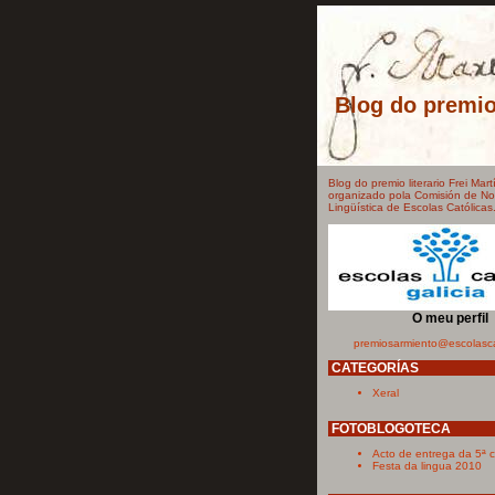
Blog do premio 
Blog do premio literario Frei Mar
organizado pola Comisión de No
Lingüística de Escolas Católicas
O meu perfil
premiosarmiento@escolasca
CATEGORÍAS
Xeral
FOTOBLOGOTECA
Acto de entrega da 5ª 
Festa da lingua 2010