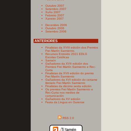
Outubro 2007
Setembro 2007
Xuño 2007
Febreiro 2007
Xaneiro 2007
Decembro 2006
Outubro 2006
Setembro 2006
ANTERIORES
Finalistas da XVIII edición dos Premios
Frei Martín Sarmiento.
Recursos Entroido 2021 EDLG
Escolas Católicas
Samaín
Gañadores da XVII edición dos
Premios Frei Martín Sarmiento e Rec-
Curta
Finalistas da XVII edición do premio
Frei Martín Sarmiento
Gañadores da XVI edición do certame
literiario Frei Martín Sarmiento
Finalistas da décimo sexta edición
Os premios Frei Martín Sarmiento e
Rec-Curta nos medios de
comunicación
Gañadores da XV edición
Festa da Lingua en Ourense
RSS 2.0