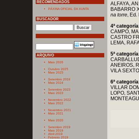
RECOMENDADOS
ALFAYA, AN
BABARRO X
PÁXINA OFICIAL DA XUNTA
na torre
, Ed.
BUSCADOR
4ª categoría
CAMPO, MA
CASTRO F
LEMA, RAF
5ª categoría
ARQUIVO
CARBALLUD
Maio 2026
ANEIROS, 
Outubro 2025
VILA SEXT
Maio 2025
Setembro 2024
6ª categoría
Maio 2024
VILLAR DO
Setembro 2023
LOPO, SAN
Maio 2023
MONTEAGU
Novembro 2022
Maio 2022
Novembro 2021
Maio 2021
Maio 2020
Setembro 2019
Maio 2019
Abril 2019
Febreiro 2019