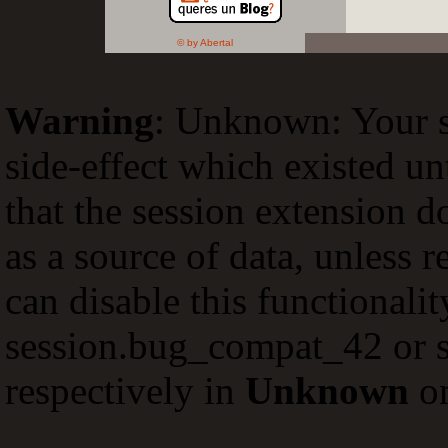
© by Abertal
Warning
: Unknown: Your sc
side-effect which existed un
that the session extension d
as a source of data, unless 
can disable this functionali
session.bug_compat_42 or s
respectively in
Unknown
on