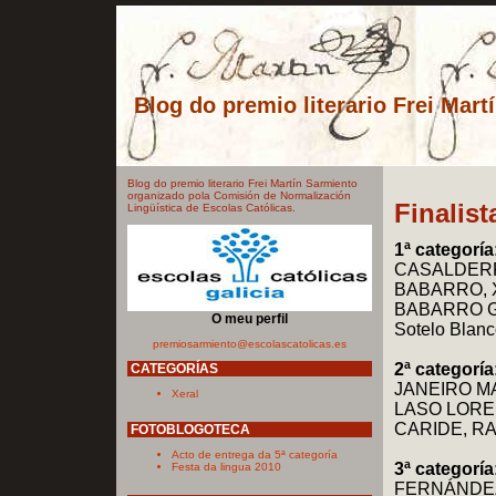
Blog do premio literario Frei Mart
Blog do premio literario Frei Martín Sarmiento
organizado pola Comisión de Normalización
Finalist
Lingüística de Escolas Católicas.
1ª categoría
CASALDERR
BABARRO, 
BABARRO G
O meu perfil
Sotelo Blan
premiosarmiento@escolascatolicas.es
2ª categoría
CATEGORÍAS
JANEIRO M
Xeral
LASO LORE
CARIDE, R
FOTOBLOGOTECA
Acto de entrega da 5ª categoría
3ª categoría
Festa da lingua 2010
FERNÁNDEZ