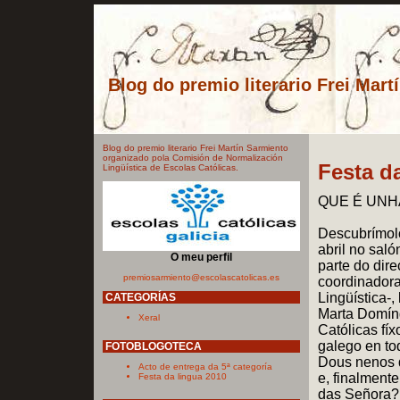
Blog do premio literario Frei Mart
Blog do premio literario Frei Martín Sarmiento
organizado pola Comisión de Normalización
Festa d
Lingüística de Escolas Católicas.
QUE É UNHA
Descubrímolo
abril no saló
O meu perfil
parte do dir
premiosarmiento@escolascatolicas.es
coordinadora
Lingüística-,
CATEGORÍAS
Marta Domín
Xeral
Católicas fíx
galego en to
FOTOBLOGOTECA
Dous nenos 
Acto de entrega da 5ª categoría
e, finalment
Festa da lingua 2010
das Señora?.