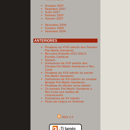
Outubro 2007
Setembro 2007
Xuño 2007
Febreiro 2007
Xaneiro 2007
Decembro 2006
Outubro 2006
Setembro 2006
ANTERIORES
Finalistas da XVIII edición dos Premios
Frei Martín Sarmiento.
Recursos Entroido 2021 EDLG
Escolas Católicas
Samaín
Gañadores da XVII edición dos
Premios Frei Martín Sarmiento e Rec-
Curta
Finalistas da XVII edición do premio
Frei Martín Sarmiento
Gañadores da XVI edición do certame
literiario Frei Martín Sarmiento
Finalistas da décimo sexta edición
Os premios Frei Martín Sarmiento e
Rec-Curta nos medios de
comunicación
Gañadores da XV edición
Festa da Lingua en Ourense
RSS 2.0