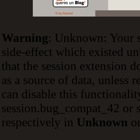
© by Abertal
Warning
: Unknown: Your sc
side-effect which existed un
that the session extension d
as a source of data, unless 
can disable this functionali
session.bug_compat_42 or s
respectively in
Unknown
on