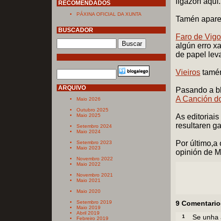
ligazón aquí.
RECOMENDADOS
PÁXINA OFICIAL DA XUNTA
Tamén apar
BUSCADOR
Faro de Vigo
algún erro xa
de papel leva
Vieiros
tamén
ARQUIVO
Pasando a bl
A Canción d
Maio 2026
Outubro 2025
Maio 2025
As editoriais
resultaren g
Setembro 2024
Maio 2024
Por último,a
Setembro 2023
Maio 2023
opinión de M
Novembro 2022
Maio 2022
Novembro 2021
Maio 2021
Maio 2020
Setembro 2019
9 Comentario
Maio 2019
Abril 2019
1
Se unha 
Febreiro 2019