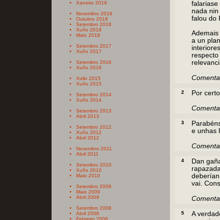
Xaneiro 2019
falarias
nada nin
Novembro 2018
falou do 
Outubro 2018
Setembro 2018
Xuño 2018
Ademais 
Maio 2018
a un plan
Setembro 2017
interior
Xuño 2017
respecto
relevanci
Setembro 2016
Xuño 2016
Comentar
Xullo 2015
Xuño 2015
2
Por cert
Setembro 2014
Xuño 2014
Comentar
Setembro 2013
Abril 2013
3
Parabéns 
Setembro 2012
e unhas l
Xuño 2012
Abril 2012
Comentar
Novembro 2011
Abril 2011
4
Dan gaña
Setembro 2010
rapazada.
Xuño 2010
deberían 
Maio 2010
vai. Con
Setembro 2009
Maio 2009
Abril 2009
Comenta
Setembro 2008
5
A verdad
Abril 2008
Febreiro 2008