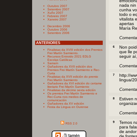
emociona
nada nin 
Outubro 2007
Setembro 2007
cunha voz
Xuño 2007
todo o eq
Febreiro 2007
vitalist
Xaneiro 2007
apertas
Decembro 2006
María R
Outubro 2006
Setembro 2006
Comentar
ANTERIORES
6
Non poid
Finalistas da XVIII edición dos Premios
que lle 
Frei Martín Sarmiento.
seguir aí
Recursos Entroido 2021 EDLG
Escolas Católicas
Samaín
Comentar
Gañadores da XVII edición dos
Premios Frei Martín Sarmiento e Rec-
Curta
7
http://w
Finalistas da XVII edición do premio
lingua/
Frei Martín Sarmiento
Gañadores da XVI edición do certame
literiario Frei Martín Sarmiento
Comentar
Finalistas da décimo sexta edición
Os premios Frei Martín Sarmiento e
Rec-Curta nos medios de
8
Estiven n
comunicación
organiza
Gañadores da XV edición
Festa da Lingua en Ourense
Comenta
9
Temos na
RSS 2.0
para fal
de andor
de fonte