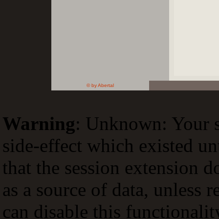
© by Abertal
Warning
: Unknown: Your sc
side-effect which existed un
that the session extension d
as a source of data, unless 
can disable this functionali