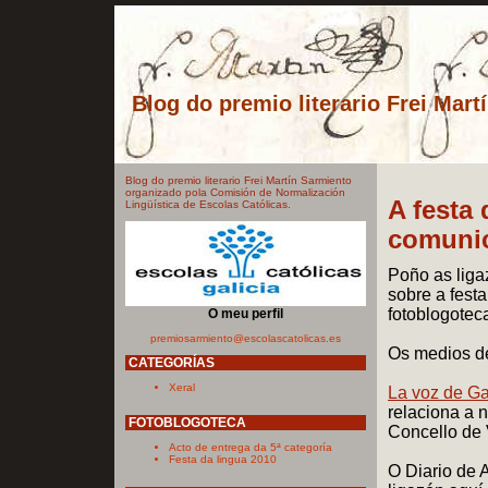
Blog do premio literario Frei Mart
Blog do premio literario Frei Martín Sarmiento
organizado pola Comisión de Normalización
A festa
Lingüística de Escolas Católicas.
comuni
Poño as liga
sobre a fest
fotoblogotec
O meu perfil
premiosarmiento@escolascatolicas.es
Os medios de
CATEGORÍAS
Xeral
La voz de Ga
relaciona a 
FOTOBLOGOTECA
Concello de 
Acto de entrega da 5ª categoría
Festa da lingua 2010
O Diario de 