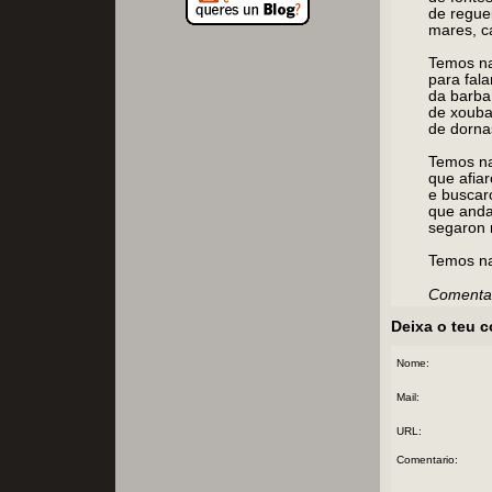
de reguei
mares, c
Temos na
para fal
da barba
de xouba
de dorna
Temos na
que afiar
e buscar
que anda
segaron m
Temos na
Comentar
Deixa o teu 
Nome:
Mail:
URL:
Comentario: