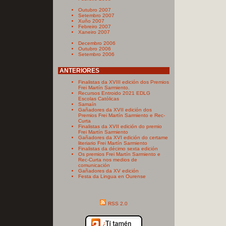
Outubro 2007
Setembro 2007
Xuño 2007
Febreiro 2007
Xaneiro 2007
Decembro 2006
Outubro 2006
Setembro 2006
ANTERIORES
Finalistas da XVIII edición dos Premios
Frei Martín Sarmiento.
Recursos Entroido 2021 EDLG
Escolas Católicas
Samaín
Gañadores da XVII edición dos
Premios Frei Martín Sarmiento e Rec-
Curta
Finalistas da XVII edición do premio
Frei Martín Sarmiento
Gañadores da XVI edición do certame
literiario Frei Martín Sarmiento
Finalistas da décimo sexta edición
Os premios Frei Martín Sarmiento e
Rec-Curta nos medios de
comunicación
Gañadores da XV edición
Festa da Lingua en Ourense
RSS 2.0