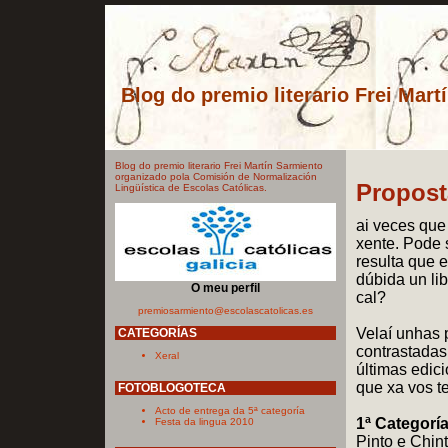
Blog do premio literario Frei Mart
Blog do premio literario Frei Martín Sarmiento
organizado pola Comisión de Normalización
Propost
Lingüística de Escolas Católicas.
ai veces que
xente. Pode 
resulta que 
dúbida un li
O meu perfil
cal?
premiosarmiento@escolascatolicas.es
Velaí unhas 
CATEGORÍAS
contrastadas
Xeral
últimas edic
que xa vos t
FOTOBLOGOTECA
Acto de entrega da 5ª categoría
1ª Categoría
Festa da lingua 2010
Pinto e Chin