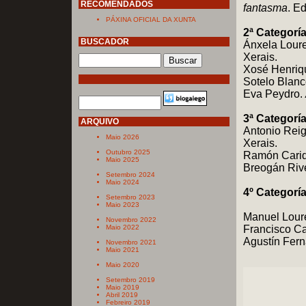
RECOMENDADOS
fantasma
. E
PÁXINA OFICIAL DA XUNTA
2ª Categoría
BUSCADOR
Ánxela Loure
Xerais.
Xosé Henriq
Sotelo Blanc
Eva Peydro.
3ª Categoría
ARQUIVO
Antonio Rei
Maio 2026
Xerais.
Outubro 2025
Ramón Cari
Maio 2025
Breogán Riv
Setembro 2024
Maio 2024
4º Categoría
Setembro 2023
Maio 2023
Manuel Lour
Novembro 2022
Maio 2022
Francisco Ca
Agustín Fer
Novembro 2021
Maio 2021
Maio 2020
Setembro 2019
Maio 2019
Abril 2019
Febreiro 2019