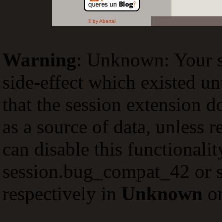
© by Abertal
Warning
: Unknown: Your sc
side-effect which existed un
that the session extension d
as a source of data, unless 
can disable this functionali
session.bug_compat_42 or s
respectively in
Unknown
on