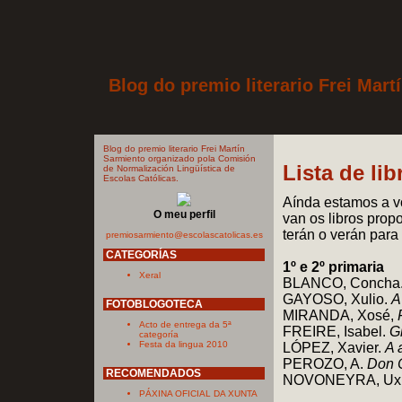
Blog do premio literario Frei Mart
Blog do premio literario Frei Martín
Sarmiento organizado pola Comisión
Lista de li
de Normalización Lingüística de
Escolas Católicas.
Aínda estamos a vo
O meu perfil
van os libros prop
terán o verán para
premiosarmiento@escolascatolicas.es
CATEGORÍAS
1º e 2º primaria
Xeral
BLANCO, Concha
GAYOSO, Xulio.
A
FOTOBLOGOTECA
MIRANDA, Xosé,
Acto de entrega da 5ª
FREIRE, Isabel.
Gl
categoría
Festa da lingua 2010
LÓPEZ, Xavier.
A 
PEROZO, A.
Don 
RECOMENDADOS
NOVONEYRA, Ux
PÁXINA OFICIAL DA XUNTA