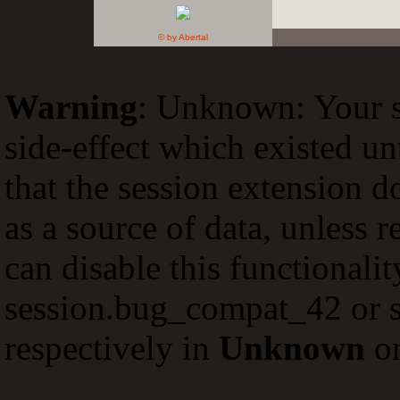
© by Abertal
Warning
: Unknown: Your sc
side-effect which existed un
that the session extension d
as a source of data, unless 
can disable this functionali
session.bug_compat_42 or s
respectively in
Unknown
on