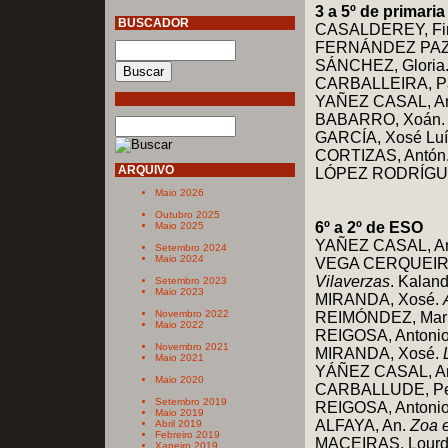
3 a 5º de primaria
BUSCADOR
CASALDEREY, Fi
FERNÁNDEZ PAZ,
SÁNCHEZ, Gloria
CARBALLEIRA, P
YAÑEZ CASAL, An
BABARRO, Xoán
GARCÍA, Xosé Luí
CORTIZAS, Antón
ARQUIVO
LÓPEZ RODRÍGUE
Maio 2026
Outubro 2025
6º a 2º de ESO
Maio 2025
YAÑEZ CASAL, An
Setembro 2024
Maio 2024
VEGA CERQUEIRO
Vilaverzas
. Kalan
Setembro 2023
Maio 2023
MIRANDA, Xosé.
Novembro 2022
REIMÓNDEZ, Mar
Maio 2022
REIGOSA, Antoni
Novembro 2021
MIRANDA, Xosé.
Maio 2021
YÁÑEZ CASAL, Anto
Maio 2020
CARBALLUDE, P
Setembro 2019
REIGOSA, Antoni
Maio 2019
ALFAYA, An.
Zoa 
Abril 2019
Febreiro 2019
MACEIRAS, Lourd
Xaneiro 2019