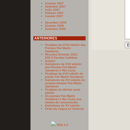
Outubro 2007
Setembro 2007
Xuño 2007
Febreiro 2007
Xaneiro 2007
Decembro 2006
Outubro 2006
Setembro 2006
ANTERIORES
Finalistas da XVIII edición dos
Premios Frei Martín
Sarmiento.
Recursos Entroido 2021
EDLG Escolas Católicas
Samaín
Gañadores da XVII edición
dos Premios Frei Martín
Sarmiento e Rec-Curta
Finalistas da XVII edición do
premio Frei Martín Sarmiento
Gañadores da XVI edición do
certame literiario Frei Martín
Sarmiento
Finalistas da décimo sexta
edición
Os premios Frei Martín
Sarmiento e Rec-Curta nos
medios de comunicación
Gañadores da XV edición
Festa da Lingua en Ourense
RSS 2.0