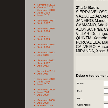
Novembro 2018
3º a 1º Bach.
Outubro 2018
Setembro 2018
SIERRA VELOSO,
Xuño 2018
Maio 2018
VÁZQUEZ ÁLVARE
JANEIRO, Manuel.
Setembro 2017
Xuño 2017
CAAMAÑO, Adolf
Setembro 2016
ALONSO, Fran.
Ca
Xuño 2016
VILLAR, Domingo
Xullo 2015
QUINTIA, Xerardo
Xuño 2015
FORCADELA, Man
Setembro 2014
CALVEIRO, Marco
Xuño 2014
MIRANDA, Xosé.
Setembro 2013
Abril 2013
Setembro 2012
Xuño 2012
Abril 2012
Novembro 2011
Abril 2011
Deixa o teu coment
Setembro 2010
Xuño 2010
Nome:
Maio 2010
Setembro 2009
Mail:
Maio 2009
Abril 2009
URL:
Setembro 2008
Abril 2008
Comentario:
Febreiro 2008