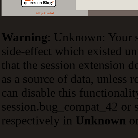
© by Abertal
Warning
: Unknown: Your sc
side-effect which existed un
that the session extension d
as a source of data, unless 
can disable this functionali
session.bug_compat_42 or s
respectively in
Unknown
on