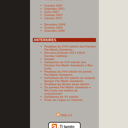
Outubro 2007
Setembro 2007
Xuño 2007
Febreiro 2007
Xaneiro 2007
Decembro 2006
Outubro 2006
Setembro 2006
ANTERIORES
Finalistas da XVIII edición dos Premios
Frei Martín Sarmiento.
Recursos Entroido 2021 EDLG
Escolas Católicas
Samaín
Gañadores da XVII edición dos
Premios Frei Martín Sarmiento e Rec-
Curta
Finalistas da XVII edición do premio
Frei Martín Sarmiento
Gañadores da XVI edición do certame
literiario Frei Martín Sarmiento
Finalistas da décimo sexta edición
Os premios Frei Martín Sarmiento e
Rec-Curta nos medios de
comunicación
Gañadores da XV edición
Festa da Lingua en Ourense
RSS 2.0