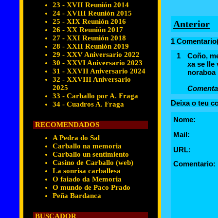
23 - XVII Reunión 2014
24 - XVIII Reunión 2015
25 - XIX Reunión 2016
Anterior
26 - XX Reunión 2017
27 - XXI Reunión 2018
1 Comentario(
28 - XXII Reunión 2019
29 - XXV Aniversario 2022
1
Coño, me
30 - XXVI Aniversario 2023
xa se lle
31 - XXVII Aniversario 2024
noraboa 
32 - XXVIII Aniversario
2025
Comentar
33 - Carballo por A. Fraga
Deixa o teu c
34 - Cuadros A. Fraga
Nome:
RECOMENDADOS
Mail:
A Pedra do Sal
Carballo na memoria
URL:
Carballo un sentimiento
Casino de Carballo (web)
Comentario:
La sonrisa carballesa
O faiado da Memoria
O mundo de Paco Prado
Peña Bardanca
BUSCADOR