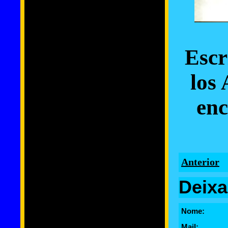
Escr
los 
enc
Anterior
Deixa
Nome:
Mail: