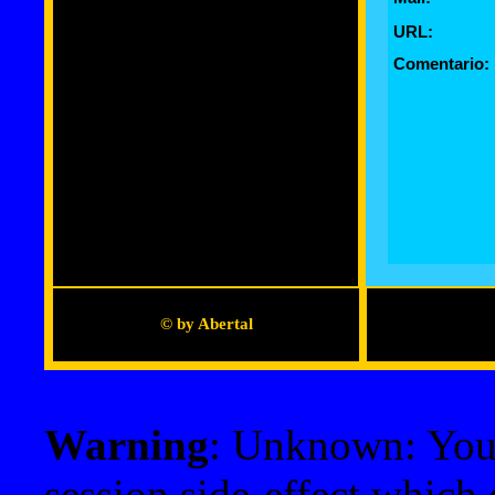
URL:
Comentario:
© by Abertal
Warning
: Unknown: Your 
session side-effect which 