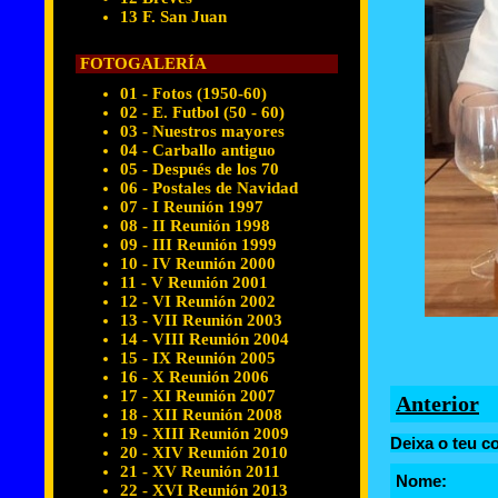
13 F. San Juan
FOTOGALERÍA
01 - Fotos (1950-60)
02 - E. Futbol (50 - 60)
03 - Nuestros mayores
04 - Carballo antiguo
05 - Después de los 70
06 - Postales de Navidad
07 - I Reunión 1997
08 - II Reunión 1998
09 - III Reunión 1999
10 - IV Reunión 2000
11 - V Reunión 2001
12 - VI Reunión 2002
13 - VII Reunión 2003
14 - VIII Reunión 2004
15 - IX Reunión 2005
16 - X Reunión 2006
17 - XI Reunión 2007
Anterior
18 - XII Reunión 2008
19 - XIII Reunión 2009
Deixa o teu c
20 - XIV Reunión 2010
21 - XV Reunión 2011
Nome:
22 - XVI Reunión 2013