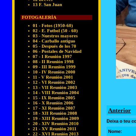
13 F. San Juan
FOTOGALERÍA
01 - Fotos (1950-60)
02 - E. Futbol (50 - 60)
03 - Nuestros mayores
04 - Carballo antiguo
05 - Después de los 70
06 - Postales de Navidad
07 - I Reunión 1997
08 - II Reunión 1998
09 - III Reunión 1999
10 - IV Reunión 2000
11 - V Reunión 2001
12 - VI Reunión 2002
13 - VII Reunión 2003
14 - VIII Reunión 2004
15 - IX Reunión 2005
16 - X Reunión 2006
17 - XI Reunión 2007
Anterior
18 - XII Reunión 2008
19 - XIII Reunión 2009
Deixa o teu c
20 - XIV Reunión 2010
21 - XV Reunión 2011
Nome:
22 - XVI Reunión 2013