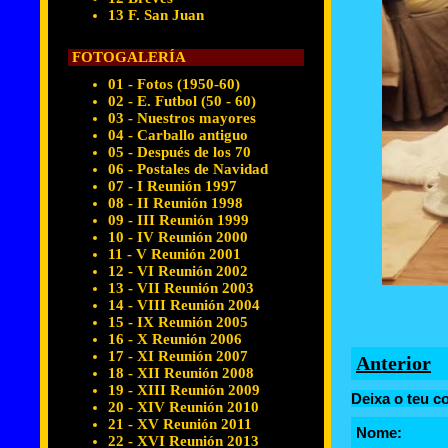
13 F. San Juan
FOTOGALERÍA
01 - Fotos (1950-60)
02 - E. Futbol (50 - 60)
03 - Nuestros mayores
04 - Carballo antiguo
05 - Después de los 70
06 - Postales de Navidad
07 - I Reunión 1997
08 - II Reunión 1998
09 - III Reunión 1999
10 - IV Reunión 2000
11 - V Reunión 2001
12 - VI Reunión 2002
13 - VII Reunión 2003
14 - VIII Reunión 2004
15 - IX Reunión 2005
16 - X Reunión 2006
17 - XI Reunión 2007
Anterior
18 - XII Reunión 2008
19 - XIII Reunión 2009
Deixa o teu c
20 - XIV Reunión 2010
21 - XV Reunión 2011
Nome:
22 - XVI Reunión 2013