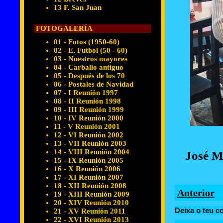
13 F. San Juan
FOTOGALERÍA
01 - Fotos (1950-60)
02 - E. Futbol (50 - 60)
03 - Nuestros mayores
04 - Carballo antiguo
05 - Después de los 70
06 - Postales de Navidad
07 - I Reunión 1997
08 - II Reunión 1998
09 - III Reunión 1999
10 - IV Reunión 2000
11 - V Reunión 2001
12 - VI Reunión 2002
13 - VII Reunión 2003
14 - VIII Reunión 2004
José M
15 - IX Reunión 2005
16 - X Reunión 2006
17 - XI Reunión 2007
18 - XII Reunión 2008
Anterior
19 - XIII Reunión 2009
20 - XIV Reunión 2010
Deixa o teu c
21 - XV Reunión 2011
22 - XVI Reunión 2013