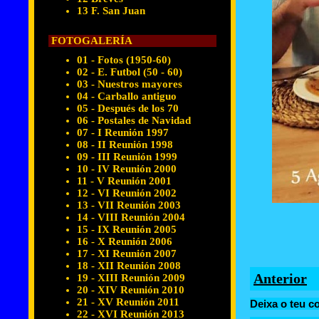
13 F. San Juan
FOTOGALERÍA
01 - Fotos (1950-60)
02 - E. Futbol (50 - 60)
03 - Nuestros mayores
04 - Carballo antiguo
05 - Después de los 70
06 - Postales de Navidad
07 - I Reunión 1997
08 - II Reunión 1998
09 - III Reunión 1999
10 - IV Reunión 2000
11 - V Reunión 2001
12 - VI Reunión 2002
13 - VII Reunión 2003
14 - VIII Reunión 2004
15 - IX Reunión 2005
16 - X Reunión 2006
17 - XI Reunión 2007
18 - XII Reunión 2008
Anterior
19 - XIII Reunión 2009
20 - XIV Reunión 2010
21 - XV Reunión 2011
Deixa o teu c
22 - XVI Reunión 2013