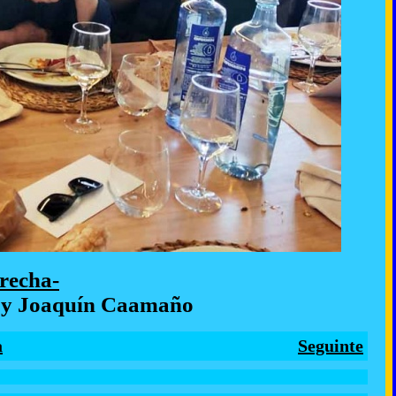
erecha-
n y Joaquín Caamaño
a
Seguinte