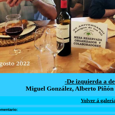
-De izquierda a d
Miguel González, Alberto Piñó
Volver á galerí
omentario: