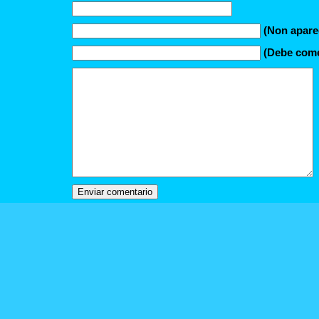
(Non apare
(Debe comez