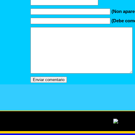
(Non apare
(Debe comez