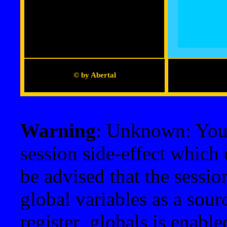
© by Abertal
Warning
: Unknown: Your 
session side-effect which 
be advised that the sessi
global variables as a sour
register_globals is enable