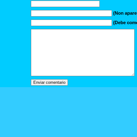
(Non apare
(Debe comez