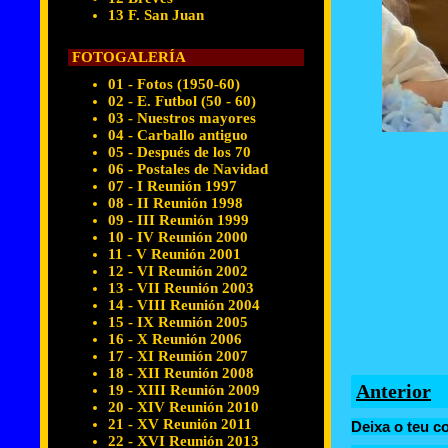
13 F. San Juan
FOTOGALERÍA
01 - Fotos (1950-60)
02 - E. Futbol (50 - 60)
03 - Nuestros mayores
04 - Carballo antiguo
05 - Después de los 70
06 - Postales de Navidad
07 - I Reunión 1997
08 - II Reunión 1998
09 - III Reunión 1999
10 - IV Reunión 2000
11 - V Reunión 2001
12 - VI Reunión 2002
13 - VII Reunión 2003
14 - VIII Reunión 2004
15 - IX Reunión 2005
16 - X Reunión 2006
17 - XI Reunión 2007
18 - XII Reunión 2008
Anterior
19 - XIII Reunión 2009
20 - XIV Reunión 2010
21 - XV Reunión 2011
Deixa o teu c
22 - XVI Reunión 2013