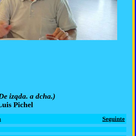
De izqda. a dcha.)
Luis Pichel
a
Seguinte