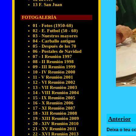
13 F. San Juan
FOTOGALERÍA
01 - Fotos (1950-60)
02 - E. Futbol (50 - 60)
03 - Nuestros mayores
04 - Carballo antiguo
05 - Después de los 70
06 - Postales de Navidad
07 - I Reunión 1997
08 - II Reunión 1998
09 - III Reunión 1999
10 - IV Reunión 2000
11 - V Reunión 2001
12 - VI Reunión 2002
13 - VII Reunión 2003
14 - VIII Reunión 2004
15 - IX Reunión 2005
16 - X Reunión 2006
17 - XI Reunión 2007
18 - XII Reunión 2008
Anterior
19 - XIII Reunión 2009
20 - XIV Reunión 2010
21 - XV Reunión 2011
Deixa o teu c
22 - XVI Reunión 2013