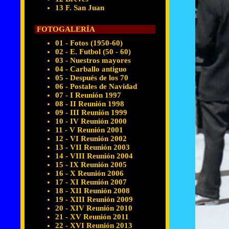
13 F. San Juan
FOTOGALERÍA
01 - Fotos (1950-60)
02 - E. Futbol (50 - 60)
03 - Nuestros mayores
04 - Carballo antiguo
05 - Después de los 70
06 - Postales de Navidad
07 - I Reunión 1997
08 - II Reunión 1998
09 - III Reunión 1999
10 - IV Reunión 2000
11 - V Reunión 2001
12 - VI Reunión 2002
13 - VII Reunión 2003
14 - VIII Reunión 2004
15 - IX Reunión 2005
16 - X Reunión 2006
17 - XI Reunión 2007
18 - XII Reunión 2008
19 - XIII Reunión 2009
20 - XIV Reunión 2010
21 - XV Reunión 2011
22 - XVI Reunión 2013