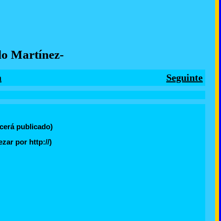
o Martínez-
a
Seguinte
cerá publicado)
ar por http://)