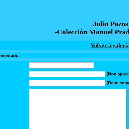
Julio Pazos
-Colección Manuel Prad
Volver á galerí
omentario:
(Non apare
(Debe comez