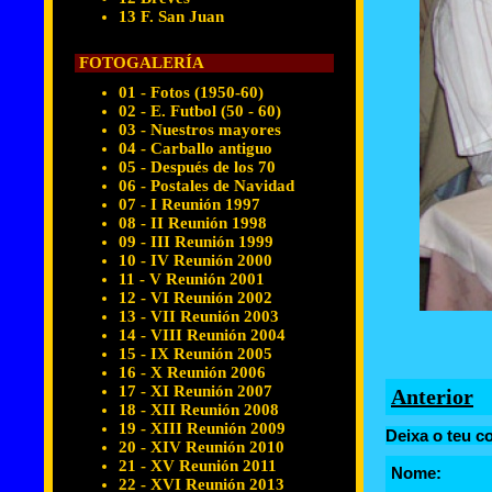
13 F. San Juan
FOTOGALERÍA
01 - Fotos (1950-60)
02 - E. Futbol (50 - 60)
03 - Nuestros mayores
04 - Carballo antiguo
05 - Después de los 70
06 - Postales de Navidad
07 - I Reunión 1997
08 - II Reunión 1998
09 - III Reunión 1999
10 - IV Reunión 2000
11 - V Reunión 2001
12 - VI Reunión 2002
13 - VII Reunión 2003
14 - VIII Reunión 2004
15 - IX Reunión 2005
16 - X Reunión 2006
17 - XI Reunión 2007
Anterior
18 - XII Reunión 2008
19 - XIII Reunión 2009
Deixa o teu c
20 - XIV Reunión 2010
21 - XV Reunión 2011
Nome:
22 - XVI Reunión 2013