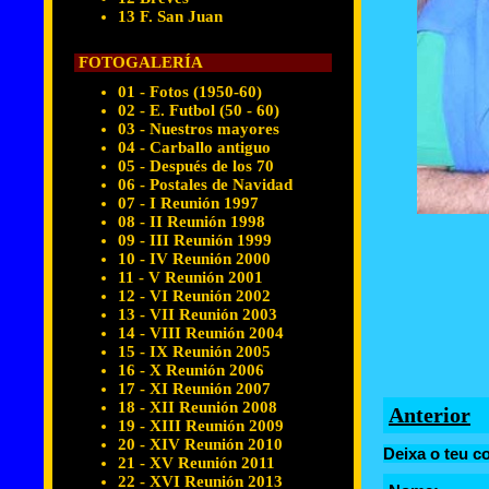
13 F. San Juan
FOTOGALERÍA
01 - Fotos (1950-60)
02 - E. Futbol (50 - 60)
03 - Nuestros mayores
04 - Carballo antiguo
05 - Después de los 70
06 - Postales de Navidad
07 - I Reunión 1997
08 - II Reunión 1998
09 - III Reunión 1999
10 - IV Reunión 2000
11 - V Reunión 2001
12 - VI Reunión 2002
13 - VII Reunión 2003
14 - VIII Reunión 2004
15 - IX Reunión 2005
16 - X Reunión 2006
17 - XI Reunión 2007
18 - XII Reunión 2008
Anterior
19 - XIII Reunión 2009
20 - XIV Reunión 2010
Deixa o teu c
21 - XV Reunión 2011
22 - XVI Reunión 2013