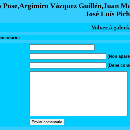
s Pose,Argimiro Vázquez Guillén,Juan Man
José Luís Pich
Volver á galerí
omentario:
(Non apare
(Debe comez