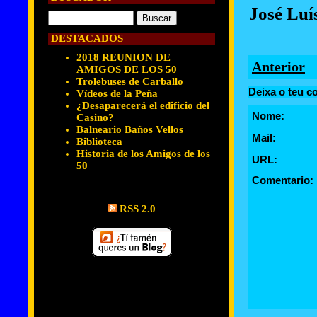
José Luí
DESTACADOS
2018 REUNION DE
Anterior
AMIGOS DE LOS 50
Trolebuses de Carballo
Deixa o teu c
Vídeos de la Peña
¿Desaparecerá el edificio del
Nome:
Casino?
Balneario Baños Vellos
Mail:
Biblioteca
Historia de los Amigos de los
URL:
50
Comentario:
RSS 2.0