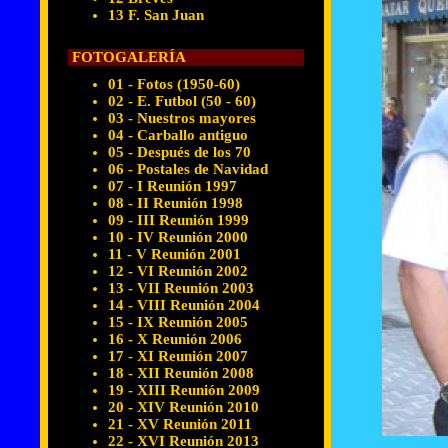
13 F. San Juan
FOTOGALERÍA
01 - Fotos (1950-60)
02 - E. Futbol (50 - 60)
03 - Nuestros mayores
04 - Carballo antiguo
05 - Después de los 70
06 - Postales de Navidad
07 - I Reunión 1997
08 - II Reunión 1998
09 - III Reunión 1999
10 - IV Reunión 2000
11 - V Reunión 2001
12 - VI Reunión 2002
13 - VII Reunión 2003
14 - VIII Reunión 2004
15 - IX Reunión 2005
16 - X Reunión 2006
17 - XI Reunión 2007
18 - XII Reunión 2008
19 - XIII Reunión 2009
20 - XIV Reunión 2010
21 - XV Reunión 2011
22 - XVI Reunión 2013