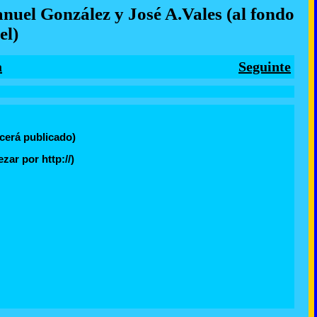
uel González y José A.Vales (al fondo
el)
a
Seguinte
cerá publicado)
ar por http://)