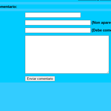
omentario:
(Non apare
(Debe comez