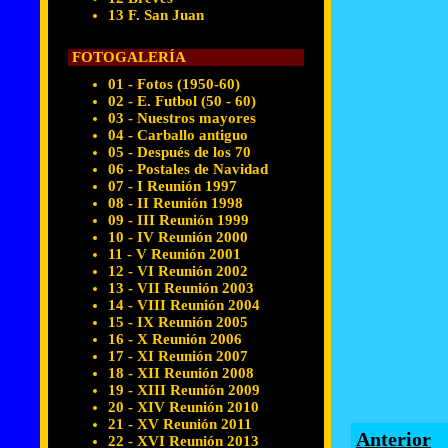
13 F. San Juan
FOTOGALERÍA
01 - Fotos (1950-60)
02 - E. Futbol (50 - 60)
03 - Nuestros mayores
04 - Carballo antiguo
05 - Después de los 70
06 - Postales de Navidad
07 - I Reunión 1997
08 - II Reunión 1998
09 - III Reunión 1999
10 - IV Reunión 2000
11 - V Reunión 2001
12 - VI Reunión 2002
13 - VII Reunión 2003
14 - VIII Reunión 2004
15 - IX Reunión 2005
16 - X Reunión 2006
17 - XI Reunión 2007
18 - XII Reunión 2008
19 - XIII Reunión 2009
20 - XIV Reunión 2010
21 - XV Reunión 2011
Anterior
22 - XVI Reunión 2013