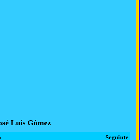
osé Luís Gómez
a
Seguinte