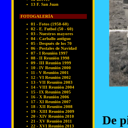
13 F. San Juan
FOTOGALERÍA
01 - Fotos (1950-60)
02 - E. Futbol (50 - 60)
03 - Nuestros mayores
04 - Carballo antiguo
05 - Después de los 70
06 - Postales de Navidad
07 - I Reunión 1997
08 - II Reunión 1998
09 - III Reunión 1999
10 - IV Reunión 2000
11 - V Reunión 2001
12 - VI Reunión 2002
13 - VII Reunión 2003
14 - VIII Reunión 2004
15 - IX Reunión 2005
16 - X Reunión 2006
17 - XI Reunión 2007
18 - XII Reunión 2008
19 - XIII Reunión 2009
De p
20 - XIV Reunión 2010
21 - XV Reunión 2011
22 - XVI Reunión 2013